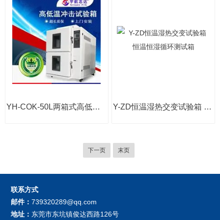
YH-COK-50L两箱式高低温冲击箱
Y-ZD恒温湿热交变试验箱 恒温恒湿循环测试箱
下一页
末页
联系方式
邮件：
739320289@qq.com
地址：
东莞市东坑镇俊达西路126号