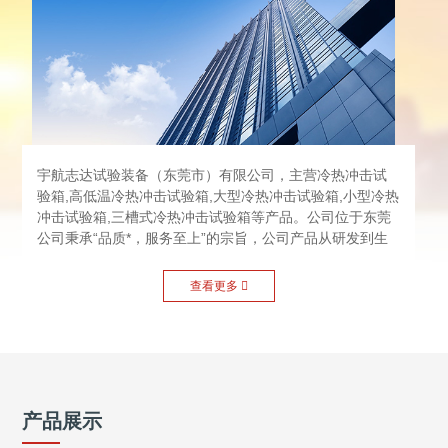
宇航志达试验装备（东莞市）有限公司，主营冷热冲击试
验箱,高低温冷热冲击试验箱,大型冷热冲击试验箱,小型冷热
冲击试验箱,三槽式冷热冲击试验箱等产品。公司位于东莞
公司秉承“品质*，服务至上”的宗旨，公司产品从研发到生
产，再到出货，包括对供应商的筛选评估等，每个环节都
严格控制产品的质量，每一个人都严格遵循着“品质*”的工
查看更多

作态度，“为客户提供Z满意的服务”——宇航志达对顾客永
远的承诺。基于东莞，公司在广东、湖北、浙江、江苏、
上海、北京等地都设立了办事处，确保及时为客户提供服
务。我们时时刻刻都在倾听顾客的声音...
产品展示