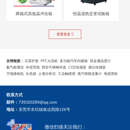
两箱式高低温冲击箱
恒温湿热交变试验箱
恒温恒湿循环测试箱
查看更多

友情链接：
石英护套
FFC火花机
多功能汽车内窥镜
双金属温度计
氦气检测仪
补偿导线
西安不锈钢井盖
CO2传感器
液位传感器
万瑞接收机
比色箱
土壤分析仪
工业触摸屏
蒸汽智能流量计
电缆滑轨
联系方式
邮件：
739320289@qq.com
地址：
东莞市东坑镇俊达西路126号
微信扫描关注我们：