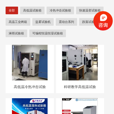
全部
高低温试验箱
冷热冲击试验箱
快速温变试验箱
高温工业烤箱
盐雾试验机
震动台系列
跌落试验机
淋雨试验箱
可编程恒温恒湿试验箱
非标步入式高低温实验室
电池测试试验机
甲醛试验箱
UV紫外线老化试验箱
高压加速老化试验箱
拉力试验机
按键寿命测试类
隧道炉
蒸汽老化试验箱
稳态寿命加速度离心机
低气压试验箱
光衰老化试验箱
高低温冷热冲击试验
科研教学高低温试验
箱包震荡台
影像测量仪
沙尘试验箱
箱电子元器件测试恒
箱实验室恒温恒湿箱
温箱
恒温恒湿称重系统
针焰试验机
恒温摇床
电池热冲击试验箱
臭氧老化箱
三综合试验箱