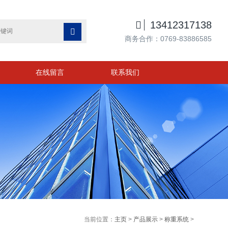

13412317138

商务合作：0769-83886585
在线留言
联系我们
当前位置：
主页
>
产品展示
>
称重系统
>