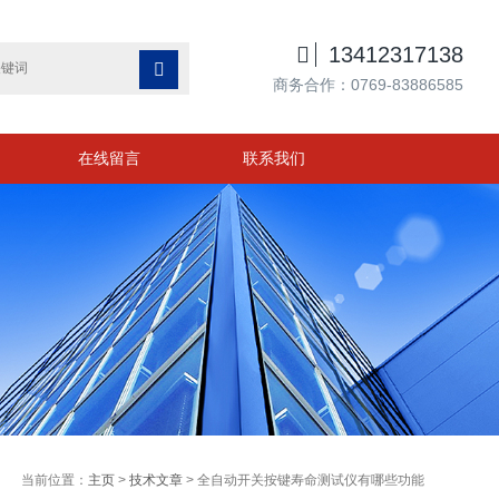

13412317138

商务合作：0769-83886585
在线留言
联系我们
当前位置：
主页
>
技术文章
> 全自动开关按键寿命测试仪有哪些功能