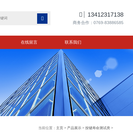

13412317138

商务合作：0769-83886585
在线留言
联系我们
当前位置：
主页
>
产品展示
>
按键寿命测试类
>