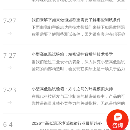
防护、智能管控三大领域实现技术迭代，全面优化高
低温试验箱、电池防爆试验箱、快速温变试验箱等主
7-27
我们来解下如果做恒温称重需要了解那些测试条件
力产品性能，以硬核技术助力新能源、电子、航空航
下面由我们宇航志达的技术带我们来解下如果做恒温
天等行业提升产品可靠性测试水平。在核心温控技术
称重需要了解那些测试条件，因为很多客户在想买称
上，宇航志达研发团队突破传统风道与控温算法局
重系统的时候，并不是很了解这款设备，要到要了解
限，创新采用全域均衡循环系统与自适应温湿度调节
那些测试标准和要求恒温称重系统=恒温环境舱+高精
技术，实现试验箱内温度均匀度、波动度大幅优化，
7-27
小型高低温试验箱：精密温控背后的技术美学
度天平/称重模块，多用于热重分析、样品恒温恒湿称
精准模拟环境工况，有效保障试验数据真实可靠，满
当我们透过工业设计的表象，深入探究小型高低温试
量、吸附测试、材料失重、水汽透过、微量样品稳定
足精密电子、新材料等产...
验箱的内部构造时，会发现它实际上是一场关于热力
称量。所有测试前需要明确两大类条件：环境恒温条
学、流体力学与自动控制技术的精密演绎。在微观的
件、称重系统参数、样品条件、操作边界条件。一、
测试环境中，温度的均匀性、波动的稳定性以及升降
温度相关条件（最核心）1.目标恒温温度设定温度、
7-23
小型高低温试验箱：方寸之间的环境模拟大师
温的速率，直接决定了实验数据的可信度。小型高低
允许温度偏差（如±0.1℃/±0...
在现代科技研发与工业制造的精密链条中，产品的可
温试验箱正是通过对这些物理量的极*掌控，将复杂的
靠性是衡量其核心竞争力的关键指标。无论是精密的
环境模拟转化为可控的科学艺术。1.制冷系统无疑是
电子元器件、先进的航空航天材料，还是日常的汽车
这台设备中技术含量最高的部分。为了达到深冷效
零部件，都需要在极*的气候条件下经受住考验。小型
果，现代小型试验箱常采用复迭式制冷技术或液氮辅
6-4
2026年高低温环境试验箱行业最新趋势
高低温试验箱，正是为了这一严苛需求而生的“环境模
助制冷。在机械制冷模式下，制冷剂经过压缩机的绝