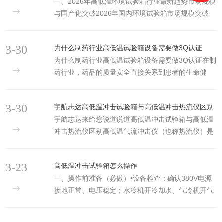
一、2026年高低温环境试验箱行业最新趋势市场规模
拟大师”。它虽身形紧凑，却能在这方寸之间，通过复
热压缩变成高温高压...
与国产化突破2026年国内环境试验箱市场规模突破
杂的物理机制，精准复刻出从酷热到极寒的严酷环
185亿元，高低温试验箱、快速温变箱、冷热冲击箱
境，为产品的性能验证提供不可缺实验依据。小型高
三大核心设备占比超70%。国产设备国产化率从2020
低温试验箱的核心在于其高度集成的温控系统，它巧
3-30
为什么制药行业高低温试验箱设备需要做3Q认证
年的不足35%提升至58.7%，广东宏展科技等企业凭
妙地融合了加热与制冷两大对立的功能。在加热端，
为什么制药行业高低温试验箱设备需要做3Q认证在制
借“进口级配置+本土化定价”“全产业链制造”优势，成
通常采用大功率的...
药行业，药品的质量安全直接关系到患者的生命健
为国产替代核心力量，逐步替代进口品牌。技术迭代
康。高低温试验箱作为药品稳定性测试、原材料储存
三大方向智能化：AI、物联网技术赋能，实现智能故
及环境模拟的关键设备，其运行的可靠性与准确性至
障预判、远程监控、自动数据采集，测试流程自动化
3-30
宇航志达高低温冲击试验箱与高低温冲击热流仪区别
关重要。那么，为什么这类设备必须进行3Q认证？宇
率超80%；节能化：采用环保冷媒、高效...
宇航志达来给您说道说道高低温冲击试验箱与高低温
航志达为您深入解析。什么是3Q认证？3Q认证是制
冲击热流仪区别高低温气流冲击仪（也称热流仪）是
药行业设备验证的核心组成部分，具体包括以下三个
一款用于芯片、PCB、光模块等电子元器件可靠性测
关键阶段：1.安装确认：确认设备的安装环境、规格
试的精密设备。它的核心优势在于能喷射高速气流，
参数、技术文件及公用系统连接是否符合制造商的规
3-23
高低温冲击试验箱怎么操作
对单个元件实现每秒超过10度的极速温度冲击，效率
定和用户的需求。简单来说，就是确保设备“装对
一、操作前准备（必做）•设备检查：确认380V电源
远超传统试验箱。核心参数与性能不同型号的主要差
了”。2.运行确...
接地正常、电压稳定；水冷机开冷却水、气冷机开气
异在温度范围、气流流量和转换速度上，以下是行业
源；门封完好、无漏光；制冷剂/水箱水位正常；超
主流的技术指标汇总：·温度范围：通常为-70℃至
温/过载保护开启。•环境与样品：实验室15–35℃、
+225℃（部分型号可扩展至-90℃至+250℃）。·转换