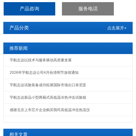
类按键类样品，通过配合不同的砝码来实现按压力值。通过增加与减
产品咨询
服务电话
少测杆的数量来适应产品按键数。设备采用触控屏PLC运行，可对运
行速度及运行次数进行设定。
产品分类
点击展开+
推荐新闻
宇航志达以技术与服务驱动高质量发展
2026年宇航志达公司4月份清明节放假通知
宇航志达试验装备成功拓展国际市场出口肯尼亚
宇航志达新品小型两厢式高低温冷热冲击试验箱
感谢北京上市芯片企业购买我司高低温冲击热流仪
相关文章