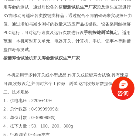
用寿命的测试，通过对设备的横
键测试机生产厂家
梁及测头支架进行
XY向移动可适应各类按键类样品，通过配合不同的砝码来实现按压力
值。通过增加与减少测杆的数量来适应产品按键数。设备采用触控屏
PLC运行，可对运行速度及运行次数进行设
手机按键测试机
定。适用
范围：本机可对开关单元、电器开关、计算机、手机、记事本等到键
盘作寿命测试。
按键寿命试验机开关寿命测试仪生产厂家
本机适用于多种开关或小型成品,作开关或按键寿命试验.具有速度
可调,次数设定,并同时六个工位做 测试,达到次数后数据保持。
二、技术规格：
1．供电电压：220V±10%
2．总计数器：0-99999999次
3．单位计数：0~999999次
4．按下力量：50、100、200、300g
5．行程调节:0~4cm左右