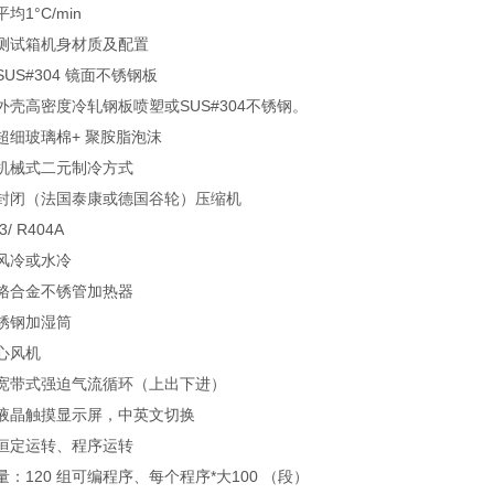
°C/min
试箱机身材质及配置
S#304 镜面不锈钢板
高密度冷轧钢板喷塑或SUS#304不锈钢。
细玻璃棉+ 聚胺脂泡沫
械式二元制冷方式
闭（法国泰康或德国谷轮）压缩机
 R404A
冷或水冷
合金不锈管加热器
钢加湿筒
心风机
带式强迫气流循环（上出下进）
晶触摸显示屏，中英文切换
定运转、程序运转
20 组可编程序、每个程序*大100 （段）