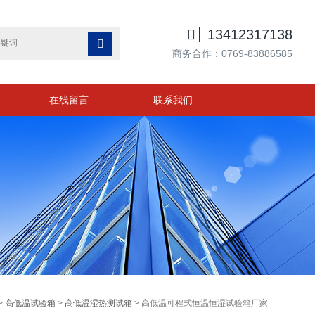

13412317138

商务合作：0769-83886585
在线留言
联系我们
>
高低温试验箱
>
高低温湿热测试箱
> 高低温可程式恒温恒湿试验箱厂家