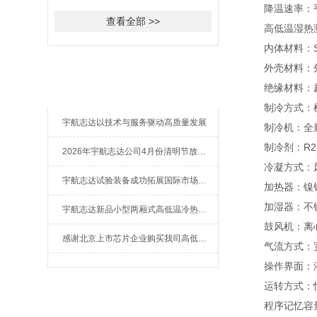
降温速率：平均1
查看全部 >>
高低温湿热测
内体材料：SU
外壳材料：外壳
推荐新闻
绝缘材料：超
制冷方式：机
宇航志达以技术与服务驱动高质量发展
制冷机：全封
制冷剂：R23/
2026年宇航志达公司4月份清明节放假通知
冷凝方式：风
宇航志达试验装备成功拓展国际市场出口肯尼亚
加热器：镍铬
加湿器：不锈
宇航志达新品小型两厢式高低温冷热冲击试验箱
鼓风机：离
感谢北京上市芯片企业购买我司高低温冲击热流仪
气流方式：宽
操作界面：液
运转方式：恒
相关文章
程序记忆容量：1