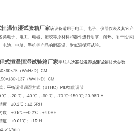
式恒温恒湿试验箱厂家
该设备适用于电工、电子、仪器仪表及其它产
各类电子、电工、电器、塑胶等原材料和器件进行耐寒、耐热、耐干性试
B、电池、电脑、手机等产品的耐高温、耐低温循环试验。
程式恒温恒湿试验箱厂家
宇航志达
高低温湿热测试箱
技术参数
60×75（W×H×D）CM
×186×137（W×H×D）CM
平衡调温调湿方式（BTHC）PID智能调节
20 ℃，-40 ℃，-60 ℃，-70 ℃~150 ℃; 20-98R.H
±0.2℃；±2.5RH
0.5℃~±0.2℃；±4.0RH
±0.01℃；±1R.H
°C/min