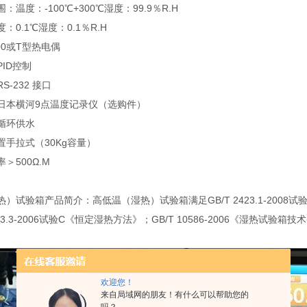
度：-100℃+300℃湿度：99.9％R.H
.1℃湿度：0.1％R.H
0或T型热电偶
ID控制
232 接口
本横河9点温度记录仪（选购件）
循环供水
拉式（30Kg容量）
500Ω.M
验箱产品简介：高低温（湿热）试验箱满足GB/T 2423.1-2008试验A《
2423.3-2006试验C《恒定湿热方法》；GB/T 10586-2006《湿
欢迎您！
来自局域网的朋友！有什么可以帮助您的