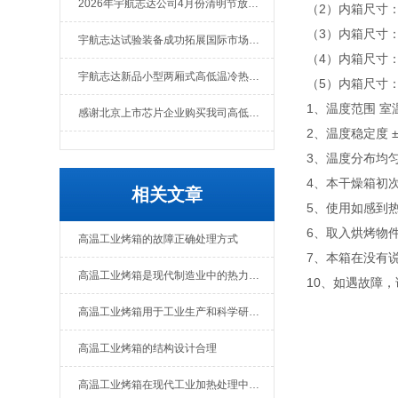
2026年宇航志达公司4月份清明节放假通知
（2）内箱尺寸：40
（3）内箱尺寸：50
宇航志达试验装备成功拓展国际市场出口肯尼亚
（4）内箱尺寸：60
宇航志达新品小型两厢式高低温冷热冲击试验箱
（5）内箱尺寸：80
1、温度范围 室温
感谢北京上市芯片企业购买我司高低温冲击热流仪
2、温度稳定度 ±
3、温度分布均匀
4、本干燥箱初
相关文章
5、使用如感到
6、取入烘烤物
高温工业烤箱的故障正确处理方式
7、本箱在没有
高温工业烤箱是现代制造业中的热力处理设备
10、如遇故障
高温工业烤箱用于工业生产和科学研究中的设备
高温工业烤箱的结构设计合理
高温工业烤箱在现代工业加热处理中的应用意义