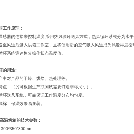
箱工作原理：
温感器的连接来控制温度,采用热风循环送风方式，热风循环系统分为水
送至风道后进入烘箱工作室，且将使用后的空气吸入风道成为风源再度循
循环系统迅速恢复操作状态温度值。
箱的用途:
产中对产品的干燥、烘焙、热处理等。
特点：（另可根据生产或测试需要订造非标尺寸）。
循环送风系统，可靠保证工作温度分布均匀度。
璃棉，保温效果易显著。
16A高温烤箱的技术参数：
0*350*300mm