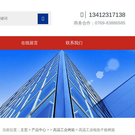

13412317138

商务合作：0769-83886585
在线留言
联系我们
当前位置：
主页
>
产品中心
> >
高温工业烤箱
> 高温工业电热干燥烤箱