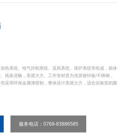
箱
、加热系统、电气控制系统、送风系统、保护系统等组成，箱体
、线条流畅，美观大方。工作室材质为优质镀锌板/不锈钢，
外壳采用环保金属漆喷制，整体设计美观大方，适合实验室的颜
服务电话
：0769-83886585