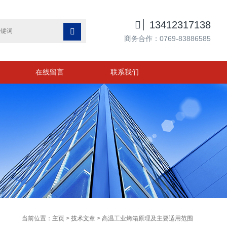

13412317138

商务合作：0769-83886585
在线留言
联系我们
当前位置：
主页
>
技术文章
> 高温工业烤箱原理及主要适用范围