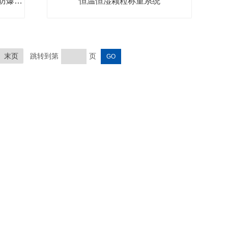
防爆高低温试验箱厂家 恒温恒湿防爆测试箱
恒温恒湿颗粒称重系统
末页
跳转到第
页