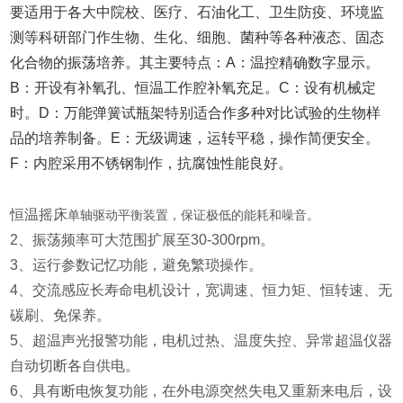
要适用于各大中院校、医疗、石油化工、卫生防疫、环境监
测等科研部门作生物、生化、细胞、菌种等各种液态、固态
化合物的振荡培养。其主要特点：A：温控精确数字显示。
B：开设有补氧孔、恒温工作腔补氧充足。C：设有机械定
时。D：万能弹簧试瓶架特别适合作多种对比试验的生物样
品的培养制备。E：无级调速，运转平稳，操作简便安全。
F：内腔采用不锈钢制作，抗腐蚀性能良好。
恒温摇床
单轴驱动平衡装置，保证极低的能耗和噪音。
2、振荡频率可大范围扩展至30-300rpm。
3、运行参数记忆功能，避免繁琐操作。
4、交流感应长寿命电机设计，宽调速、恒力矩、恒转速、无
碳刷、免保养。
5、超温声光报警功能，电机过热、温度失控、异常超温仪器
自动切断各自供电。
6、具有断电恢复功能，在外电源突然失电又重新来电后，设