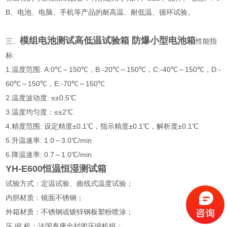
B、电池、电脑、手机等产品的耐高温、耐低温、循环试验。
模组电池测试高低温试验箱 防爆小型电池箱
三、
性能指
标:
1.温度范围: A:0℃～150℃，B:-20℃～150℃，C:-40℃～150℃，D:-
60℃～150℃，E:-70℃～150℃
2.温度波动度: ≤±0.5℃
3.温度均匀度：≤±2℃
4.精度范围: 设定精度±0.1℃，指示精度±0.1℃，解析度±0.1℃
5.升温速率: 1.0～3.0℃/min
6.降温速率: 0.7～1.0℃/min
YH-E600恒温恒湿测试箱
试验方式：定温试验、曲线式温度试验；
内胆材质：镜面不锈钢；
外箱材质：不锈钢或镀锌钢板塑粉喷涂；
压 缩 机：法国泰康全封闭压缩机组；