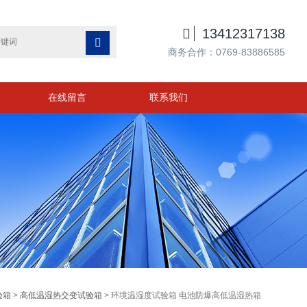

13412317138

商务合作：0769-83886585
在线留言
联系我们
验箱
>
高低温湿热交变试验箱
> 环境温湿度试验箱 电池防爆高低温湿热箱