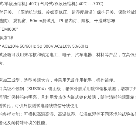
式/单段压缩机(-40℃) 气冷式/双段压缩机(-40℃～-70℃)
无熔丝开关、〔压缩机过载、冷媒高低压、超湿度超温〕保护开关、保险丝
器(选购)、观视窗、50mm测试孔、PL箱内灯、隔板、干湿球纱布
EMI880”
“泰康”牌
 AC±10% 50/60Hz 3φ 380V AC±10% 50/60Hz
试验箱可以用来考核和确定电工、电子、汽车电器、材料等产品，在高低
位。
床加工成型，造型美观大方，并采用无反作用把手，操作简便。
口高级不锈钢（SUS304）镜面板，箱体外胆采用镀锌钢板喷塑，增加了
照明灯保持箱内明亮，且利用发热体内嵌式钢化玻璃，随时清晰的观测箱
的测试孔，可供外接测试电源线或信号线使用
的多样功能：可模拟高温高湿、高温低湿、低温低湿等不同环境的试验条
老化及耐特殊环境的性能。