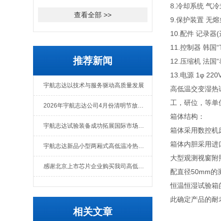
8.冷却系统 气冷
查看全部 >>
9.保护装置 
10.配件 记录
11.控制器 韩国“T
推荐新闻
12.压缩机 法国
13.电源 1φ 220V
宇航志达以技术与服务驱动高质量发展
高低温交变湿热
工，研位，等单
2026年宇航志达公司4月份清明节放假通知
箱体结构：
宇航志达试验装备成功拓展国际市场出口肯尼亚
箱体采用数控机
箱体内胆采用进
宇航志达新品小型两厢式高低温冷热冲击试验箱
大型观测视窗附
感谢北京上市芯片企业购买我司高低温冲击热流仪
配直径50mm
恒温恒湿试验箱
此确定产品的耐
相关文章