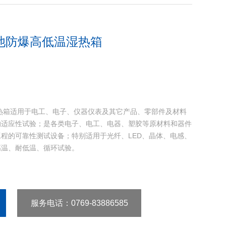
池防爆高低温湿热箱
热箱适用于电工、电子、仪器仪表及其它产品、零部件及材料
的适应性试验；是各类电子、电工、电器、塑胶等原材料和器件
程的可靠性测试设备；特别适用于光纤、LED、晶体、电感、
高温、耐低温、循环试验。
服务电话
：0769-83886585