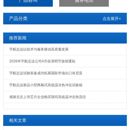
产品咨询
服务电话
加热运用，如此可有效提高温度均匀性。如箱门使用中被开关，可借
此送风循环系统迅速恢复操作状
产品分类
点击展开+
推荐新闻
宇航志达以技术与服务驱动高质量发展
2026年宇航志达公司4月份清明节放假通知
宇航志达试验装备成功拓展国际市场出口肯尼亚
宇航志达新品小型两厢式高低温冷热冲击试验箱
感谢北京上市芯片企业购买我司高低温冲击热流仪
相关文章