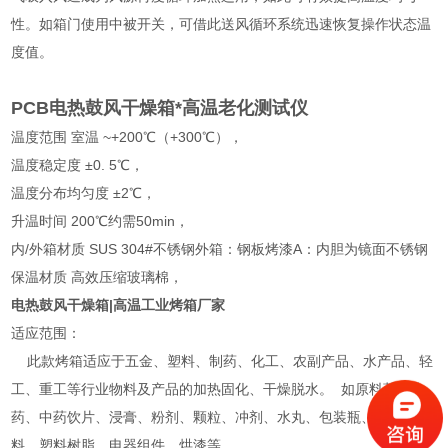
性。如箱门使用中被开关，可借此送风循环系统迅速恢复操作状态温
度值。
PCB电热鼓风干燥箱*高温老化测试仪
温度范围 室温 ~+200℃（+300℃），
温度稳定度 ±0. 5℃，
温度分布均匀度 ±2℃，
升温时间 200℃约需50min，
内/外箱材质 SUS 304#不锈钢外箱：钢板烤漆A：内胆为镜面不锈钢
保温材质 高效压缩玻璃棉，
电热鼓风干燥箱|高温工业烤箱厂家
适应范围：
此款烤箱适应于五金、塑料、制药、化工、农副产品、水产品、轻
工、重工等行业物料及产品的加热固化、干燥脱水。 如原料药、生
药、中药饮片、浸膏、粉剂、颗粒、冲剂、水丸、包装瓶、颜料染
料、塑料树脂、电器组件、烘漆等。