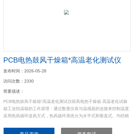
<
>
PCB电热鼓风干燥箱*高温老化测试仪
发布时间：2026-05-28
访问次数：2330
简要描述：
PCB电热鼓风干燥箱*高温老化测试仪鼓风电热干燥箱 高温老化试验
箱工业恒温箱的工作原理：通过数显仪表与温感器的连接来控制温度,
采用热风循环送风方式，热风循环系统分为水平式和垂直式。均经精
确计算，风源是由送风马达运转带动风轮经由电热器，将热风送至风
道后进入烘箱工作室，且将使用后的空气吸入风道成为风源再度循环