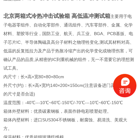
北京两箱式冷热冲击试验箱 高低温冲测试箱
主要用于电
子电器零组件、自动化零部件、通讯组件、汽车零部件、金属、化学
材料、塑胶等行业，国防工业、航天、兵工业、BGA、PCB基扳、电
子芯片IC、半导体陶磁及高分子材料之物理牲变化,测试其材料对高、
低温的反复抵拉力及产品于热胀冷缩产出的化学变化或物理伤害，可
确认产品的品质,从精密的IC到重机械的组件，无一不需要它的理想测
试工具。
内尺寸：长×高×宽80×80×80cm
外尺寸(约)：长×高×宽约140×200×150cm(注意设备进门及进实验室
的尺寸是否合适)
温度范围：-40℃---10℃~60℃-150℃/-70℃---10℃~60℃-150℃
箱体外壁材料：优质碳素钢板，表面作静电彩喷塑处理。
箱体内壁材料：进口SUS304不锈钢板，耐腐蚀、易清洗、美观大
方。
保温材料：优质超细玻璃纤维棉。