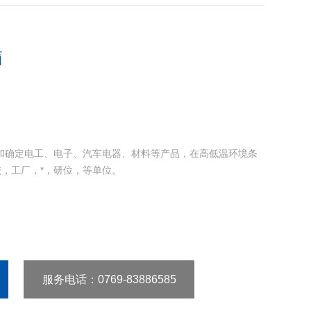
箱
和确定电工、电子、汽车电器、材料等产品，在高低温环境条
，工厂，*，研位，等单位。
服务电话
：0769-83886585