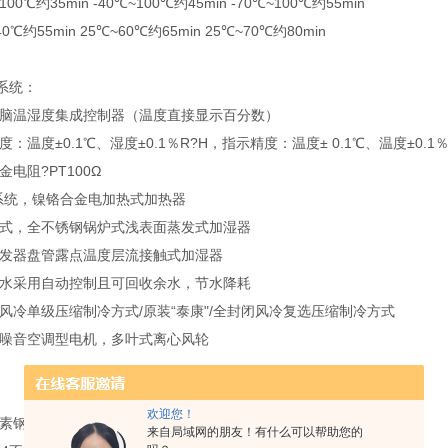
00℃约35min -40℃~100℃约45min -70℃~100℃约55min
0℃约55min 25℃~60℃约65min 25℃~70℃约80min
系统：
电脑温湿度集成控制器（温度直接显示百分数）
：温度±0.1℃、湿度±0.1％R?H，指示精度：温度± 0.1℃、温度±0.1％
电阻?PT100Ω
立系统，镍铬合金电加热式加热器
离式，全不锈钢锅炉式浅表面蒸发式加湿器
蒸发器盘管露点温度层流接触式加湿器
供水采用自动控制且可回收余水，节水降耗
风冷单级压缩制冷方式/原装“泰康"/全封闭风冷复选压缩制冷方式
低噪音空调型电机，多叶式离心风轮
欢迎您！
碳素钢板，表面磷化静电喷塑处理
来自局域网的朋友！有什么可以帮助您的