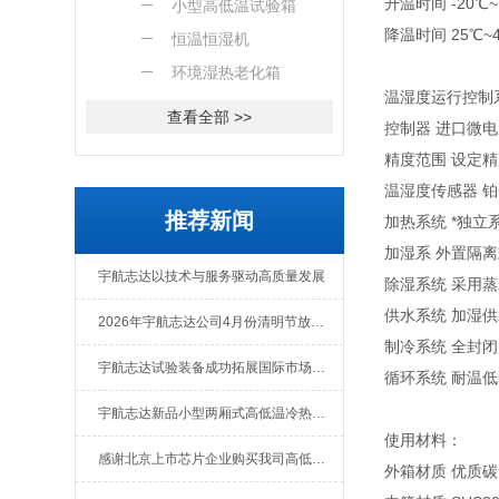
升温时间 -20℃~1
小型高低温试验箱
降温时间 25℃~4
恒温恒湿机
环境湿热老化箱
温湿度运行控制
查看全部 >>
控制器 进口微
精度范围 设定精度
温湿度传感器 铂金
推荐新闻
加热系统 *独
加湿系 外置隔
宇航志达以技术与服务驱动高质量发展
除湿系统 采用
供水系统 加湿
2026年宇航志达公司4月份清明节放假通知
制冷系统 全封闭
宇航志达试验装备成功拓展国际市场出口肯尼亚
循环系统 耐温
宇航志达新品小型两厢式高低温冷热冲击试验箱
使用材料：
感谢北京上市芯片企业购买我司高低温冲击热流仪
外箱材质 优质