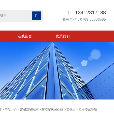

13412317138

商务合作：0769-83886585
在线留言
联系我们
页
>
产品中心
>
高低温试验箱
>
环境湿热老化箱
> 高低温湿热交变试验箱