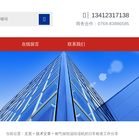

13412317138

商务合作：0769-83886585
在线留言
联系我们
当前位置：
主页
>
技术文章
> 耐气候恒温恒湿机的日常检查工作分享