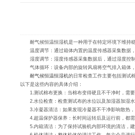
耐气候恒温恒湿机是一种用于在特定环境下维持稳
温度调节：通过箱体内置的温度传感器采集数据，经
湿度调节：湿度传感器采集数据后，通过湿度控制
气体循环：设备内部的旋转风扇将空气排入箱体，实
耐气候恒温恒湿机
的日常检查工作主要包括测试
以下是这些内容的具体介绍：
1.测试棉布更换：当棉布变得硬且不干净时，需要
2.水位检查：检查测试布的水位以及加湿器加湿水
3.冷凝器清洁：如果发现冷凝器不干净影响散热，
4.超温保护器保养：长时间运转后及运行前，都需
5.内箱清洁：为了保持试验机内部环境的清洁，建
6.机体清洁：整体机体的清洁工作，每六个月进行