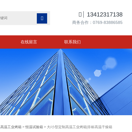

13412317138

商务合作：0769-83886585
在线留言
联系我们
>
高温工业烤箱
>
恒温试验箱
> 大/小型定制高温工业烤箱|非标高温干燥箱