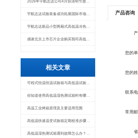
2026年宇航志达公司4月份清明节放假通知
产品咨询
宇航志达试验装备成功拓展国际市场出口肯尼亚
宇航志达新品小型两厢式高低温冷热冲击试验箱
产
感谢北京上市芯片企业购买我司高低温冲击热流仪
您的单
相关文章
您的姓
可程式恒温恒温试验箱与高低温试验箱的用途
联系电
你知道使用高低温湿热测试箱时有哪些需要我们注意的地方吗？
高温工业烤箱原理及主要适用范围
常用邮
高低温快速温变试验箱定期校准步骤分享
省
高低温湿热测试箱遇到故障怎么办？别急看我教你怎么做