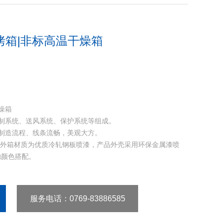
烤箱|非标高温干燥箱
燥箱
制系统、送风系统、保护系统等组成。
制造流程、线条流畅，美观大方。
，外箱材质为优质冷轧钢板喷漆，产品外壳采用环保金属漆喷
的颜色搭配。
调节高度以及搁架的数量
服务电话
：0769-83886585