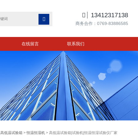

13412317138

商务合作：0769-83886585
在线留言
联系我们
>
高低温试验箱
>
恒温恒湿机
> 高低温试验箱|试验机|恒温恒湿试验仪厂家