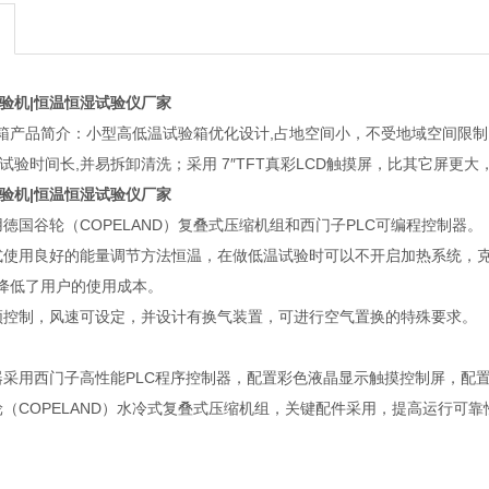
试验机|恒温恒湿试验仪厂家
箱产品简介：小型高低温试验箱优化设计,占地空间小，不受地域空间限制
试验时间长,并易拆卸清洗；采用 7″TFT真彩LCD触摸屏，比其它屏更
试验机|恒温恒湿试验仪厂家
徳国谷轮（COPELAND）复叠式压缩机组和西门子PLC可编程控制器。
式使用良好的能量调节方法恒温，在做低温试验时可以不开启加热系统，
降低了用户的使用成本。
频控制，风速可设定，并设计有换气装置，可进行空气置换的特殊要求。
器采用西门子高性能PLC程序控制器，配置彩色液晶显示触摸控制屏，配
轮（COPELAND）水冷式复叠式压缩机组，关键配件采用，提高运行可靠