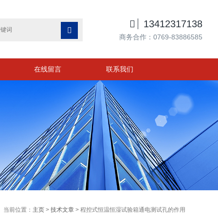

13412317138

商务合作：0769-83886585
在线留言
联系我们
当前位置：
主页
>
技术文章
> 程控式恒温恒湿试验箱通电测试孔的作用