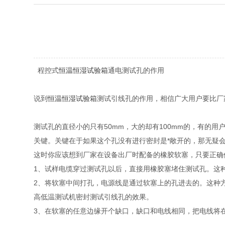
程控式
恒温恒湿试验箱
通电测试孔的作用
说到
恒温恒湿试验箱
测试引线孔的作用，相信广大用户要比厂
测试孔的直径小的只有50mm，大的却有100mm的，有的用
关键。关键在于如果这个孔没有进行密封是*敞开的，那无疑
这时你应该想到厂家在设备出厂时配备的橡胶软塞，只要正确
1、试样电缆穿过测试孔以后，直接用橡胶塞堵住测试孔。这
2、将软塞中间打孔，电源线是通过软塞上的孔进去的。这种
高低温测试机密封测试引线孔的效果。
3、在软塞的任意边缘开个缺口，缺口和电线相同，把电线将