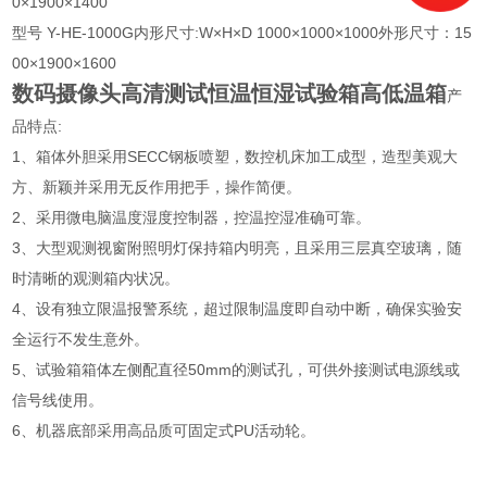
0×1900×1400
型号 Y-HE-1000G内形尺寸:W×H×D 1000×1000×1000外形尺寸：15
00×1900×1600
数码摄像头高清测试恒温恒湿试验箱高低温箱
产
品特点:
1、箱体外胆采用SECC钢板喷塑，数控机床加工成型，造型美观大
方、新颖并采用无反作用把手，操作简便。
2、采用微电脑温度湿度控制器，控温控湿准确可靠。
3、大型观测视窗附照明灯保持箱内明亮，且采用三层真空玻璃，随
时清晰的观测箱内状况。
4、设有独立限温报警系统，超过限制温度即自动中断，确保实验安
全运行不发生意外。
5、试验箱箱体左侧配直径50mm的测试孔，可供外接测试电源线或
信号线使用。
6、机器底部采用高品质可固定式PU活动轮。