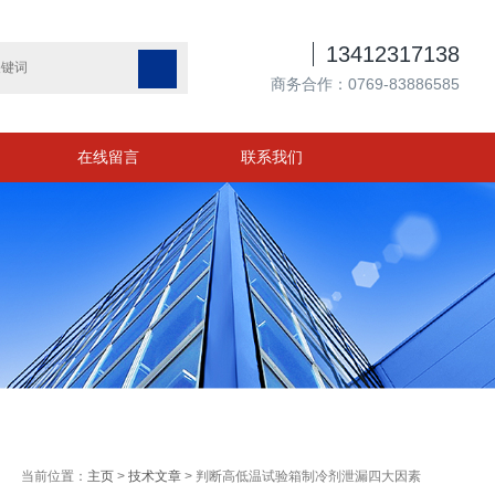

13412317138

商务合作：0769-83886585
在线留言
联系我们
当前位置：
主页
>
技术文章
> 判断高低温试验箱制冷剂泄漏四大因素