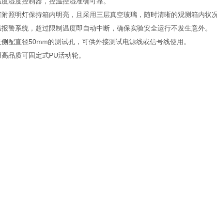
温度湿度控制器，控温控湿准确可靠。
窗附照明灯保持箱内明亮，且采用三层真空玻璃，随时清晰的观测箱内状
温报警系统，超过限制温度即自动中断，确保实验安全运行不发生意外。
左侧配直径50mm的测试孔，可供外接测试电源线或信号线使用。
用高品质可固定式PU活动轮。