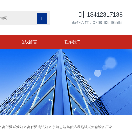

13412317138

商务合作：0769-83886585
在线留言
联系我们
>
高低温试验箱
>
高低温测试箱
> 宇航志达高低温湿热试试验箱设备厂家