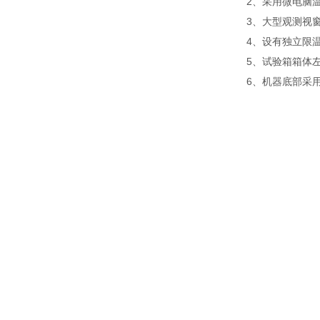
2、采用微电脑
3、大型观测视
4、设有独立限
5、试验箱箱体
6、机器底部采