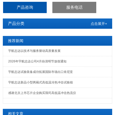
试设备，特别适用于光纤、LCD、晶体、电感、PCB、电池、电脑、
产品咨询
服务电话
手机等产品的耐高温、耐低温循环试验。
产品分类
点击展开+
推荐新闻
宇航志达以技术与服务驱动高质量发展
2026年宇航志达公司4月份清明节放假通知
宇航志达试验装备成功拓展国际市场出口肯尼亚
宇航志达新品小型两厢式高低温冷热冲击试验箱
感谢北京上市芯片企业购买我司高低温冲击热流仪
相关文章