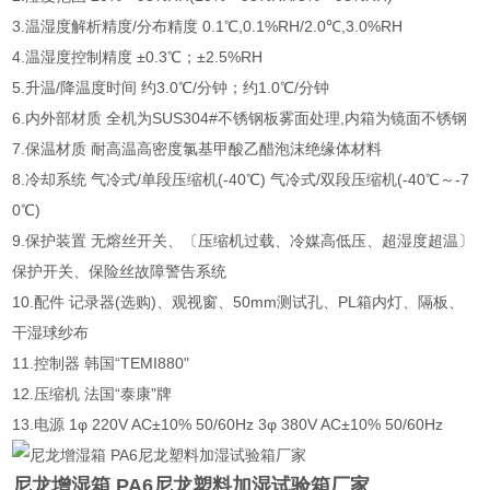
3.温湿度解析精度/分布精度 0.1℃,0.1%RH/2.0℃,3.0%RH
4.温湿度控制精度 ±0.3℃；±2.5%RH
5.升温/降温度时间 约3.0℃/分钟；约1.0℃/分钟
6.内外部材质 全机为SUS304#不锈钢板雾面处理,内箱为镜面不锈钢
7.保温材质 耐高温高密度氯基甲酸乙醋泡沫绝缘体材料
8.冷却系统 气冷式/单段压缩机(-40℃) 气冷式/双段压缩机(-40℃～-7
0℃)
9.保护装置 无熔丝开关、〔压缩机过载、冷媒高低压、超湿度超温〕
保护开关、保险丝故障警告系统
10.配件 记录器(选购)、观视窗、50mm测试孔、PL箱内灯、隔板、
干湿球纱布
11.控制器 韩国“TEMI880"
12.压缩机 法国“泰康"牌
13.电源 1φ 220V AC±10% 50/60Hz 3φ 380V AC±10% 50/60Hz
尼龙增湿箱 PA6尼龙塑料加湿试验箱厂家