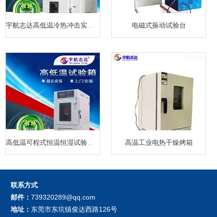
宇航志达高低温冷热冲击实验箱
电磁式振动试验台
高低温可程式恒温恒湿试验箱厂家
高温工业电热干燥烤箱
联系方式
邮件：
739320289@qq.com
地址：
东莞市东坑镇俊达西路126号