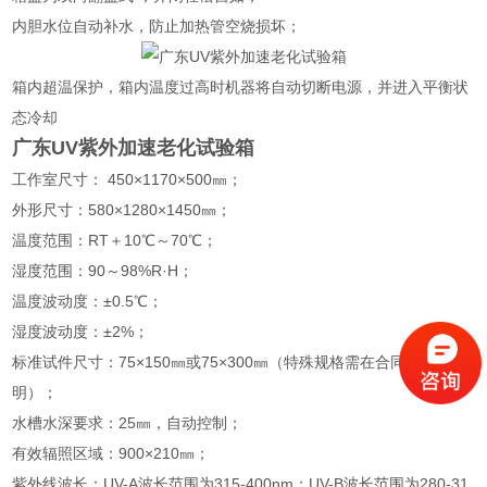
内胆水位自动补水，防止加热管空烧损坏；
箱内超温保护，箱内温度过高时机器将自动切断电源，并进入平衡状
态冷却
广东UV紫外加速老化试验箱
工作室尺寸： 450×1170×500㎜；
外形尺寸：580×1280×1450㎜；
温度范围：RT＋10℃～70℃；
湿度范围：90～98%R·H；
温度波动度：±0.5℃；
湿度波动度：±2%；
标准试件尺寸：75×150㎜或75×300㎜（特殊规格需在合同中说
明）；
水槽水深要求：25㎜，自动控制；
有效辐照区域：900×210㎜；
紫外线波长：UV-A波长范围为315-400nm；UV-B波长范围为280-31