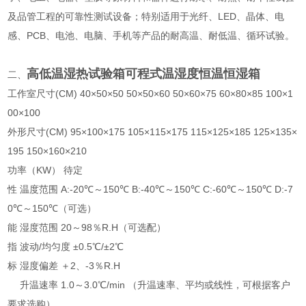
及品管工程的可靠性测试设备；特别适用于光纤、LED、晶体、电
感、PCB、电池、电脑、手机等产品的耐高温、耐低温、循环试验。
高低温湿热试验箱可程式温湿度恒温恒湿箱
二、
工作室尺寸(CM) 40×50×50 50×50×60 50×60×75 60×80×85 100×1
00×100
外形尺寸(CM) 95×100×175 105×115×175 115×125×185 125×135×
195 150×160×210
功率（KW） 待定
性 温度范围 A:-20℃～150℃ B:-40℃～150℃ C:-60℃～150℃ D:-7
0℃～150℃（可选）
能 湿度范围 20～98％R.H（可选配）
指 波动/均匀度 ±0.5℃/±2℃
标 湿度偏差 ＋2、-3％R.H
升温速率 1.0～3.0℃/min （升温速率、平均或线性，可根据客户
要求选购）