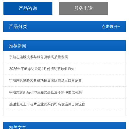
光纤、LED、晶体、电感、PCB、电池、电脑、手机等产品的耐高
产品咨询
服务电话
温、耐低温、循环试验。
产品分类
点击展开+
推荐新闻
宇航志达以技术与服务驱动高质量发展
2026年宇航志达公司4月份清明节放假通知
宇航志达试验装备成功拓展国际市场出口肯尼亚
宇航志达新品小型两厢式高低温冷热冲击试验箱
感谢北京上市芯片企业购买我司高低温冲击热流仪
相关文章