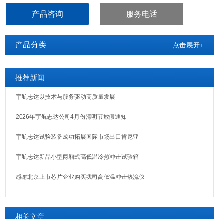
可靠性和完好性等，以及找寻结构、零件、包装与运送过程间的共振
产品咨询
服务电话
关系等。
产品分类
点击展开+
推荐新闻
宇航志达以技术与服务驱动高质量发展
2026年宇航志达公司4月份清明节放假通知
宇航志达试验装备成功拓展国际市场出口肯尼亚
宇航志达新品小型两厢式高低温冷热冲击试验箱
感谢北京上市芯片企业购买我司高低温冲击热流仪
相关文章