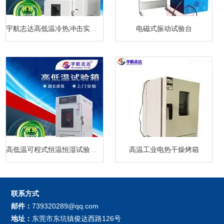
宇航志达高低温冷热冲击实验箱
电磁式振动试验台
高低温可程式恒温恒湿试验箱厂家
高温工业电热干燥烤箱
联系方式
邮件：
739320289@qq.com
地址：
东莞市东坑镇俊达西路126号