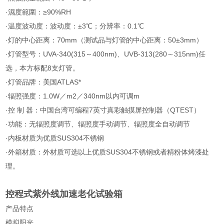
·濕度範圍：≥90%RH
·温度波动度：波动度：±3℃；分辨率：0.1℃
·灯的中心距离：70mm（测试品与灯管的中心距离：50±3mm）
·灯管型号：UVA-340(315～400nm)、UVB-313(280～315nm)任
选，本方标配8支灯管。
·灯管品牌：美国ATLAS*
·辐照强度：1.0W／m2／340nm以内可调m
·控 制 器：中国台湾可编程7英寸真彩触摸屏控制器（QTEST）
·功能：无辐照度调节、辐照度手动调节、辐照度全自动调节
·内板材质为优质SUS304不锈钢
·外箱材质：外材质可选以上优质SUS304不锈钢或者精粉体烤漆处
理。
控程式紫外线加速老化试验箱
产品特点
模拟阳光