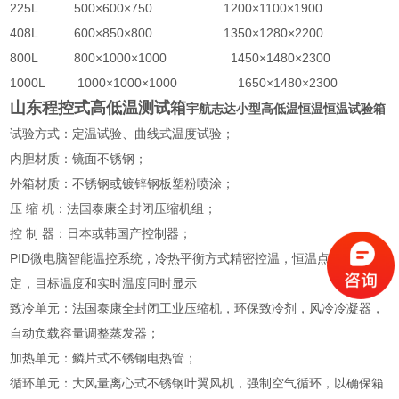
225L 500×600×750 1200×1100×1900
408L 600×850×800 1350×1280×2200
800L 800×1000×1000 1450×1480×2300
1000L 1000×1000×1000 1650×1480×2300
山东程控式高低温测试箱
宇航志达小型高低温恒温恒温试验箱
试验方式：定温试验、曲线式温度试验；
内胆材质：镜面不锈钢；
外箱材质：不锈钢或镀锌钢板塑粉喷涂；
压 缩 机：法国泰康全封闭压缩机组；
控 制 器：日本或韩国产控制器；
PID微电脑智能温控系统，冷热平衡方式精密控温，恒温点可任意设
定，目标温度和实时温度同时显示
致冷单元：法国泰康全封闭工业压缩机，环保致冷剂，风冷冷凝器，
自动负载容量调整蒸发器；
加热单元：鳞片式不锈钢电热管；
循环单元：大风量离心式不锈钢叶翼风机，强制空气循环，以确保箱