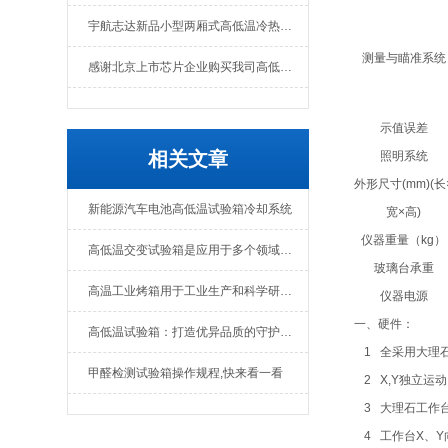
宇航志达新品小型两厢式高低温冷热冲击试验箱
测量与瞄准系统
感谢北京上市芯片企业购买我司高低温冲击热流仪
示值误差
相关文章
照明系统
外形尺寸(mm)(长
新能源汽车电池高低温试验箱冷却系统
宽×高)
仪器重量（kg）
高低温交变试验箱是应用于多个领域的实验设备
玻璃台承重
高温工业烤箱用于工业生产和科学研究中的设备
仪器电源
一、硬件：
高低温试验箱：打造优异品质的守护者！
1
全采用大理
甲醛检测试验箱操作规程,快来看一看
2
X,Y独立运
3
大理石工作
4
工作台X、Y