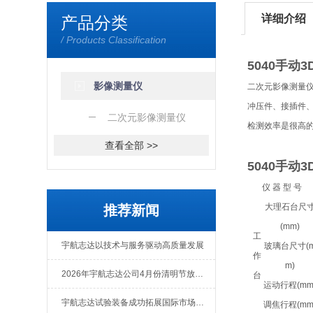
详细介绍
产品分类
/ Products Classification
5040手动
影像测量仪
二次元影像测量
冲压件、接插件
二次元影像测量仪
检测效率是很高
查看全部 >>
5040手动
仪 器 型 号
大理石台尺
推荐新闻
(mm)
工
宇航志达以技术与服务驱动高质量发展
玻璃台尺寸(
作
m)
2026年宇航志达公司4月份清明节放假通知
台
运动行程(mm
宇航志达试验装备成功拓展国际市场出口肯尼亚
调焦行程(mm