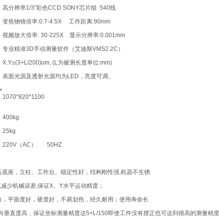
高分辨率1/3”彩色CCD SONY芯片组 540线
变焦物镜倍率:0.7-4.5X 工作距离:90mm
视频放大倍率: 30-225X 显示分辨率:0.001mm
专业精准3D手动测量软件（艾迪斯VMS2.2C）
X.Y≤(3+L/200)um, (L为被测长度单位:mm)
表面光源及透射光源均为LED，亮度可调。
×
1070*820*1100
400kg
25kg
220V（AC） 50HZ
石底座，立柱、工作台。稳定性好，结构刚性强,机器不生锈
动,减少机械误差,保证X、Y水平运动精度；
台，平面度好，硬度好，不易划伤，经久耐用；使用寿命长
向垂直度高，保证坐标测量精度达5+L/150即使工件没有摆正也可达到很高的测量精