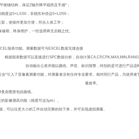
用平衡锤结构，保证Z轴升降平稳而且手感*；
度达5+L/150，非线性补偿达5+L/250；
支架，使操作更加方便，符合人体工学；
月保修期，终身维护，一经选用再无后顾之忧。
CEL报表功能。测量数据可与EXCEL数据无缝连接
根据报表数据可以直接进行SPC数据分析，自动计算CA,CP,CPK,MAX,MIN,RANG
自动输出公差并能以颜色、声音、标识报警，特别的是可进行产品适
行业*引入了亚像素测量功能，对测量者没有任何专业要求。相对同行产品，为使用者节
量效率。
种复杂图形包括曲线。
定的影像测高功能（精度可达3μm）。
功能，可以任意大小的工件自动完整的拍下来，并可实现虚拟测量。