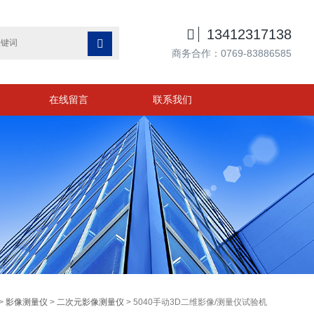

13412317138

商务合作：0769-83886585
在线留言
联系我们
>
影像测量仪
>
二次元影像测量仪
> 5040手动3D二维影像/测量仪试验机