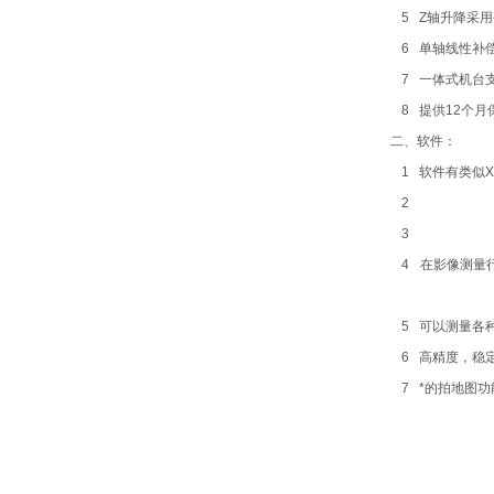
5
Z轴升降采
6
单轴线性补偿精
7
一体式机台
8
提供12个
二、软件：
1
软件有类似X
2
3
4
在影像测量
5
可以测量各
6
高精度，稳
7
*的拍地图