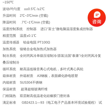
~150℃
波动/均匀度 ≤±0.5℃ /±2℃
升温时间 2℃~3℃/min (空载)
降温时间 .7℃~1℃/min (空载)
温度控制系统 控制器 进口“富士”微电脑温湿度集成控制器
精度范围 温度±0.1℃
温度传感器 铂金电阻 PT100Ω
加热系统 镍铬合金电加热式加热器
制冷系统 全封闭风冷单级压缩制冷/原装法国“泰康”/全封闭风冷复
叠压缩制冷
循环系统 耐高温低噪音离心式电机，多叶式离心风轮
箱体材质 外箱材质 A3钢板，表面磷化静电喷塑
内箱材质 SUS304不锈钢
保温材质 超薄超细玻璃纤维
门框隔热 双层耐高低温老化硅橡胶门密封条
满足标准 GB2423.1—93《电工电子产品基本环境试验规程》 试