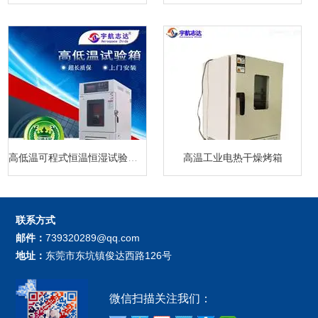
高低温可程式恒温恒湿试验箱厂家
高温工业电热干燥烤箱
联系方式
邮件：
739320289@qq.com
地址：
东莞市东坑镇俊达西路126号
微信扫描关注我们：