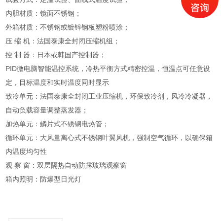
内胆材质：镜面不锈钢；
外箱材质：不锈钢或镀锌钢板塑粉喷涂；
压 缩 机：法国泰康全封闭压缩机组；
控 制 器：日本或韩国产控制器；
PID微电脑智能温控系统，冷热平衡方式精密控温，恒温点可任意设
定，目标温度和实时温度同时显示
致冷单元：法国泰康全封闭工业压缩机，环保致冷剂，风冷冷凝器，
自动负载容量调整蒸发器；
加热单元：鳞片式不锈钢电热管；
循环单元：大风量离心式不锈钢叶翼风机，强制空气循环，以确保箱
内温度均匀性
观 察 窗：双层隔热自动防露玻璃观察窗
箱内照明：防爆型日光灯