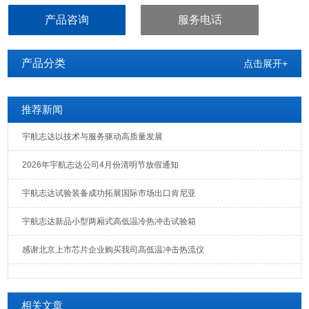
于光纤、LED、晶体、电感、PCB、电池、电脑、手机等产品的耐高
产品咨询
服务电话
温、耐低温、循环试验。
产品分类
点击展开+
推荐新闻
宇航志达以技术与服务驱动高质量发展
2026年宇航志达公司4月份清明节放假通知
宇航志达试验装备成功拓展国际市场出口肯尼亚
宇航志达新品小型两厢式高低温冷热冲击试验箱
感谢北京上市芯片企业购买我司高低温冲击热流仪
相关文章