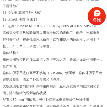
干湿球纱布
11.控制器 韩国“TEMI880”
12.压缩机 法国“泰康”牌
13.电源 1φ 220V AC±10% 50/60Hz 3φ 380V AC±10% 50/60Hz
高低温交变湿热试验箱可以用来考核和确定电工、电子、汽车电器、
材料等产品，在高低温环境条件下贮存和使用的适应性，适用于学
校，工厂，军工，研位，等单位。
箱体结构：
箱体采用数控机床加工成型，造型美观大方，并采用无反作用把手，
操作简便。
箱体内胆采用进口高级不锈钢（SUS304）镜面板，箱体外胆采用镀
锌钢板喷塑，增加了外观质感和洁净度。
大型观测视窗附照明灯保持箱内明亮，且利用发热体内嵌式钢化玻
璃，随时清晰的观测箱内状况。
配直径50mm的测试孔，可供外接测试电源线或信号线使用
恒温恒湿试验箱的多样功能：可模拟高温高湿、高温低湿、低温低湿