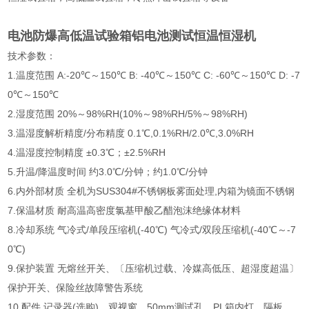
电池防爆高低温试验箱铝电池测试恒温恒湿机
技术参数：
1.温度范围 A:-20℃～150℃ B: -40℃～150℃ C: -60℃～150℃ D: -7
0℃～150℃
2.湿度范围 20%～98%RH(10%～98%RH/5%～98%RH)
3.温湿度解析精度/分布精度 0.1℃,0.1%RH/2.0℃,3.0%RH
4.温湿度控制精度 ±0.3℃；±2.5%RH
5.升温/降温度时间 约3.0℃/分钟；约1.0℃/分钟
6.内外部材质 全机为SUS304#不锈钢板雾面处理,内箱为镜面不锈钢
7.保温材质 耐高温高密度氯基甲酸乙醋泡沫绝缘体材料
8.冷却系统 气冷式/单段压缩机(-40℃) 气冷式/双段压缩机(-40℃～-7
0℃)
9.保护装置 无熔丝开关、〔压缩机过载、冷媒高低压、超湿度超温〕
保护开关、保险丝故障警告系统
10.配件 记录器(选购)、观视窗、50mm测试孔、PL箱内灯、隔板、