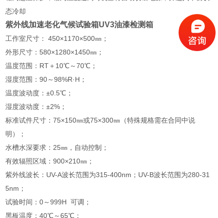
态冷却
紫外线加速老化气候试验箱UV3油漆检测箱
工作室尺寸： 450×1170×500㎜；
外形尺寸：580×1280×1450㎜；
温度范围：RT＋10℃～70℃；
湿度范围：90～98%R·H；
温度波动度：±0.5℃；
湿度波动度：±2%；
标准试件尺寸：75×150㎜或75×300㎜（特殊规格需在合同中说
明）；
水槽水深要求：25㎜，自动控制；
有效辐照区域：900×210㎜；
紫外线波长：UV-A波长范围为315-400nm；UV-B波长范围为280-31
5nm；
试验时间：0～999H 可调；
黑板温度：40℃～65℃；