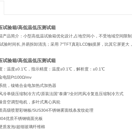
压试验箱/高低温低压测试箱
箱产品简介：小型高低温试验箱优化设计,占地空间小，不受地域空间限制
试验时间长,并易拆卸清洗；采用 7″TFT真彩LCD触摸屏，比其它屏更
压试验箱/高低温低压测试箱
：温度±0.1℃，指示精度：温度±0.1℃，解析度：±0.1℃
阻Pt100Ω/mv
系统，镍铬合金电加热式加热器
风冷单级压缩制冷方式/原装法国“泰康"/全封闭风冷复迭压缩制冷方式
噪音空调型电机，多叶式离心风轮
高级喷塑彩钢板/SUS304不锈钢雾面线条发纹处理
304优质不锈钢镜面光板
硬质发泡/超细玻璃纤维棉