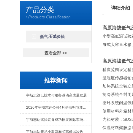
详细介绍
产品分类
/ Products Classification
高原海拔低气
小型高低温试验
低气压试验箱
屉式大容量水箱,
查看全部 >>
高原海拔低气
精度范围设定精度
温湿度传感器铂金电
推荐新闻
加热系统全独立
制冷系统全封闭
宇航志达以技术与服务驱动高质量发展
循环系统耐温低
2026年宇航志达公司4月份清明节放假通知
使用材料外箱材质
内箱材质：SUS
宇航志达试验装备成功拓展国际市场出口肯尼亚
保温材料聚胺脂
宇航志达新品小型两厢式高低温冷热冲击试验箱