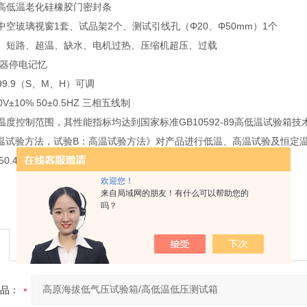
高低温老化硅橡胶门密封条
空玻璃视窗1套、试品架2个、测试引线孔（Φ20、Φ50mm）1个
、短路、超温、缺水、电机过热、压缩机超压、过载
制器停电记忆
99.9（S、M、H）可调
V±10% 50±0.5HZ 三相五线制
度控制范围，其性能指标均达到国家标准GB10592-89高低温试验箱技术条
试验方法，试验B：高温试验方法》对产品进行低温、高温试验及恒定温热试验。产品符
150.4、IEC、MIL标准
欢迎您！
来自局域网的朋友！有什么可以帮助您的
吗？
品：