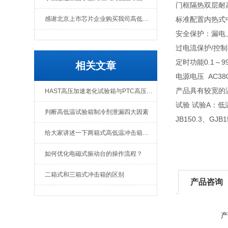
门框隔热双层耐
感谢北京上市芯片企业购买我司高低温冲击热流仪
标准配置内热式中
安全保护：漏电
过电流保护/控
定时功能0.1～9
相关文章
电源电压 AC380
产品具有较宽的温
HAST高压加速老化试验箱与PTC高压加速老化试验箱区别
试验 试验A：低温
判断高低温试验箱制冷剂泄漏四大因素
JB150.3、GJB
给大家讲述一下两箱式高低温冲击箱工作的过程
如何优化电磁式振动台的操作流程？
二箱式和三箱式冲击箱的区别
产品咨询
产