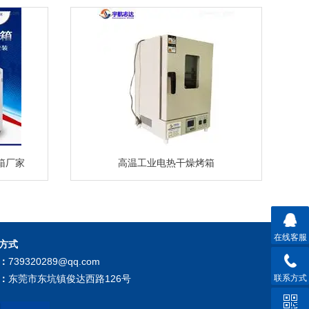
箱厂家
高温工业电热干燥烤箱
在线客服
方式
：
739320289@qq.com
联系方式
：
东莞市东坑镇俊达西路126号