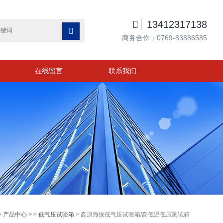

13412317138

商务合作：0769-83886585
在线留言
联系我们
>
产品中心
> >
低气压试验箱
> 高原海拔低气压试验箱/高低温低压测试箱