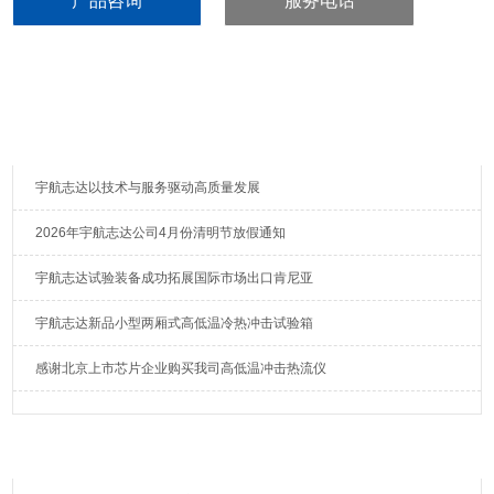
产品咨询
服务电话
值，其随温度点变化而有所变化。
产品分类
点击展开+
推荐新闻
宇航志达以技术与服务驱动高质量发展
2026年宇航志达公司4月份清明节放假通知
宇航志达试验装备成功拓展国际市场出口肯尼亚
宇航志达新品小型两厢式高低温冷热冲击试验箱
感谢北京上市芯片企业购买我司高低温冲击热流仪
相关文章