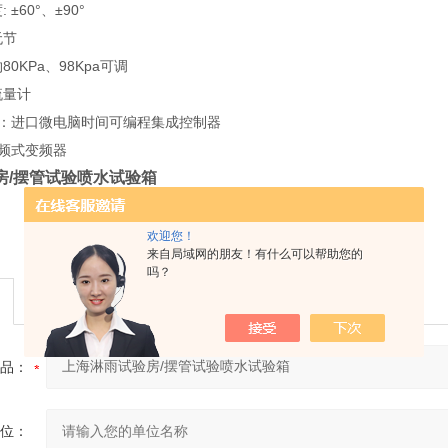
±60°、±90°
无节
0KPa、98Kpa可调
流量计
器：进口微电脑时间可编程集成控制器
调频式变频器
房/摆管试验喷水试验箱
欢迎您！
来自局域网的朋友！有什么可以帮助您的
吗？
品：
位：