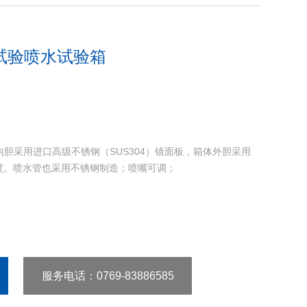
试验喷水试验箱
胆采用进口高级不锈钢（SUS304）镜面板，箱体外胆采用
度。喷水管也采用不锈钢制造；喷嘴可调；
服务电话
：0769-83886585