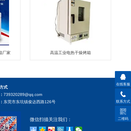
箱厂家
高温工业电热干燥烤箱
在线客服
方式
：
739320289@qq.com
联系方式
：
东莞市东坑镇俊达西路126号
二维码
微信扫描关注我们：