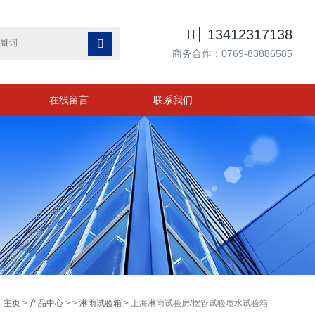

13412317138

商务合作：0769-83886585
在线留言
联系我们
：
主页
>
产品中心
> >
淋雨试验箱
> 上海淋雨试验房/摆管试验喷水试验箱