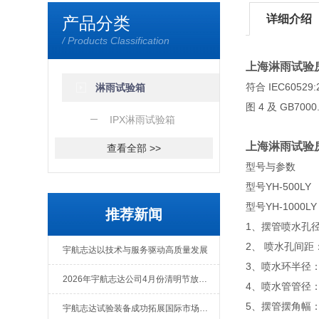
详细介绍
产品分类
/ Products Classification
上海淋雨试验
符合 IEC60529:
淋雨试验箱
图 4 及 GB70
IPX淋雨试验箱
上海淋雨试验
查看全部 >>
型号与参数
型号YH-500L
型号YH-1000
推荐新闻
1、摆管喷水孔径：
2、 喷水孔间距：
宇航志达以技术与服务驱动高质量发展
3、喷水环半径：3
2026年宇航志达公司4月份清明节放假通知
4、喷水管管径：
5、摆管摆角幅：±
宇航志达试验装备成功拓展国际市场出口肯尼亚