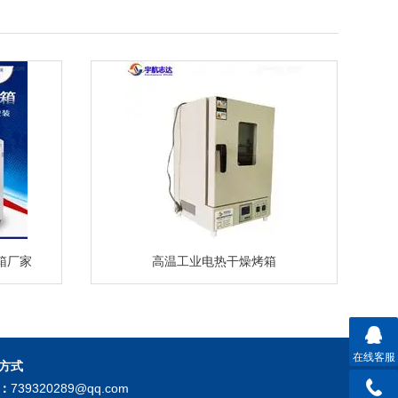
箱厂家
高温工业电热干燥烤箱
在线客服
方式
：
739320289@qq.com