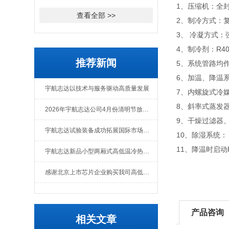
1、压缩机：全封闭
查看全部 >>
2、制冷方式：
3、 冷凝方式
4、制冷剂：R4
推荐新闻
5、系统管路均作
6、加温、降温系
宇航志达以技术与服务驱动高质量发展
7、内螺旋式冷
8、斜率式蒸发
2026年宇航志达公司4月份清明节放假通知
9、干燥过滤器
宇航志达试验装备成功拓展国际市场出口肯尼亚
10、除湿系统
11、降温时启动
宇航志达新品小型两厢式高低温冷热冲击试验箱
感谢北京上市芯片企业购买我司高低温冲击热流仪
产品咨询
相关文章