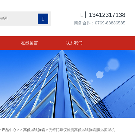

13412317138

商务合作：0769-83886585
在线留言
联系我们
>
产品中心
> >
高低温试验箱
> 光纤陀螺仪检测高低温试验箱|恒温恒温机