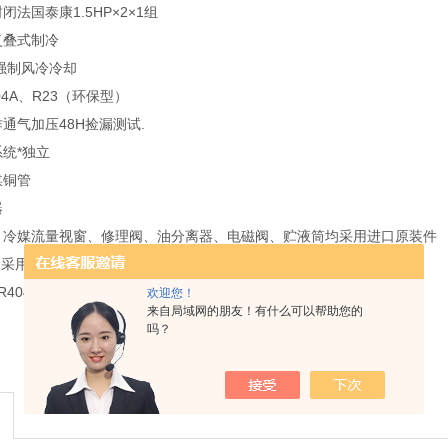
法国泰康1.5HP×2×1组
复叠式制冷
：强制风冷冷却
04A、R23（环保型）
通气加压48H捡漏测试.
统*独立
媒铜管
器
、冷媒流量视窗、修理阀、油分离器、电磁阀、贮液筒均采用进口原装件
： 采用蒸发器盘管露点温度层流接触除湿方式
R404A 、R23，除湿时只启动R404A（节能降耗）
欢迎您！
来自局域网的朋友！有什么可以帮助您的
吗？