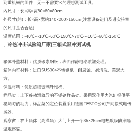
到重机械的组件，无一不需要它的理想测试工具。
内尺寸：长×高×宽80×80×80cm
外尺寸(约)：长×高×宽约140×200×150cm(注意设备进门及进实验室
的尺寸是否合适)
温度范围：-40℃---10℃~60℃-150℃/-70℃---10℃~60℃-150℃
冷热冲击试验箱厂家
|三箱式温冲测试机
、
箱体外壁材料：优质碳素钢板，表面作静电彩喷塑处理。
箱体内壁材料：进口SUS304不锈钢板，耐腐蚀、易清洗、美观大
方。
保温材料：优质超细玻璃纤维棉。
样品架：上下移动滑轨导的不锈钢样品架。采用双作用力汽缸提供平
稳均匀的动力，样品架的定位装置采用德国FESTO公司产间接式电传
感器。
观察窗：在上箱体（高温箱）大门上开一个35×25cm电热镀膜防潮隔
温观察窗。