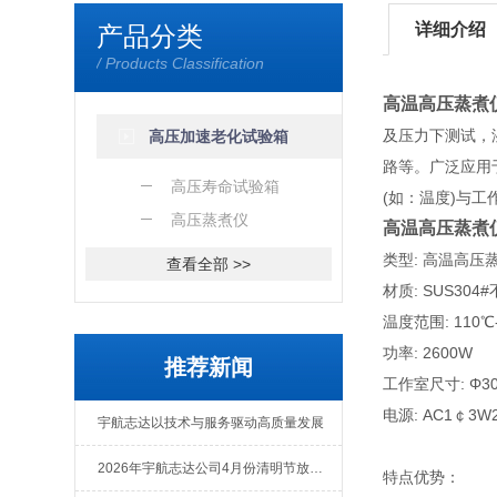
详细介绍
产品分类
/ Products Classification
高温高压蒸煮
及压力下测试，
高压加速老化试验箱
路等。广泛应用于
高压寿命试验箱
(如：温度)与
高压蒸煮仪
高温高压蒸煮
类型: 高温高压
查看全部 >>
材质: SUS3
温度范围: 110℃
功率: 2600W
推荐新闻
工作室尺寸: Φ30
电源: AC1￠3W22
宇航志达以技术与服务驱动高质量发展
2026年宇航志达公司4月份清明节放假通知
特点优势：