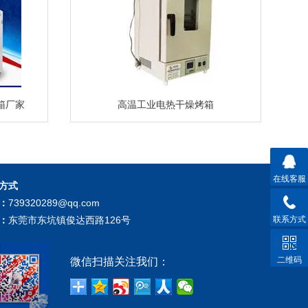
箱厂家
高温工业电热干燥烤箱
在线客服
方式
：
739320289@qq.com
联系方式
：
东莞市东坑镇俊达西路126号
二维码
微信扫描关注我们：