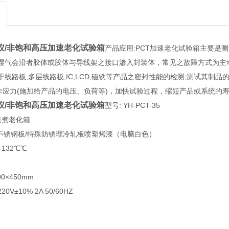
仪/非饱和高压加速老化试验箱
产品应用:PCT加速老化试验箱主要
湿气会沿者胶体或胶体与导线架之接口渗入封装体，常见之故障方式为主
线路板,多层线路板,IC,LCD,磁铁等产品之密封性能的检测,测试其制
工作应力(施加给产品的电压、负荷等)，加快试验过程，缩短产品或系统的
仪/非饱和高压加速老化试验箱
型号: YH-PCT-35
蒸煮老化箱
04#不锈钢板/特殊防锈理冷轧板喷塑烤漆（电脑白色）
-132℃℃
0×450mm
0V±10% 2A 50/60HZ