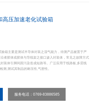
和高压加速老化试验箱
试验箱主要是测试半导体封装之湿气能力，待测产品被置于严
会沿者胶体或胶体与导线架之接口渗入封装体，常见之故障方式
封装体引脚间因污染造成短路等。广泛应用于线路板,多层线
能的检测,测试其制品的耐压性,气密性。
服务电话
：0769-83886585