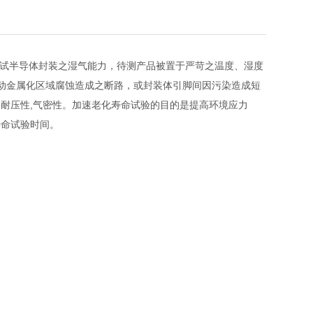
是测试半导体封装之湿气能力，待测产品被置于严苛之温度、湿度
动金属化区域腐蚀造成之断路，或封装体引脚间因污染造成短
品的耐压性,气密性。加速老化寿命试验的目的是提高环境应力
寿命试验时间。