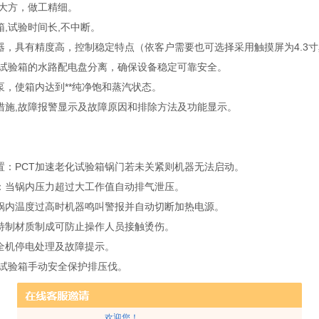
观大方，做工精细。
箱,试验时间长,不中断。
控器，具有精度高，控制稳定特点（依客户需要也可选择采用触摸屏为4.3
老化试验箱的水路配电盘分离，确保设备稳定可靠安全。
空泵，使箱内达到**纯净饱和蒸汽状态。
护措施,故障报警显示及故障原因和排除方法及功能显示。
装置：PCT加速老化试验箱锅门若未关紧则机器无法启动。
护：当锅内压力超过大工作值自动排气泄压。
当锅内温度过高时机器鸣叫警报并自动切断加热电源。
：特制材质制成可防止操作人员接触烫伤。
闭全机停电处理及故障提示。
老化试验箱手动安全保护排压伐。
欢迎您！