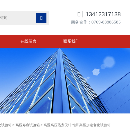

13412317138

商务合作：0769-83886585
在线留言
联系我们
化试验箱
>
高压寿命试验箱
> 高温高压蒸煮仪/非饱和高压加速老化试验箱