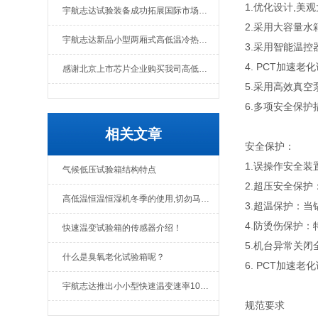
1.优化设计,美
宇航志达试验装备成功拓展国际市场出口肯尼亚
2.采用大容量水
宇航志达新品小型两厢式高低温冷热冲击试验箱
3.采用智能温
4. PCT加速
感谢北京上市芯片企业购买我司高低温冲击热流仪
5.采用高效真
6.多项安全保
相关文章
安全保护：
1.误操作安全
气候低压试验箱结构特点
2.超压安全保
高低温恒温恒湿机冬季的使用,切勿马虎了
3.超温保护：
4.防烫伤保护
快速温变试验箱的传感器介绍！
5.机台异常关
什么是臭氧老化试验箱呢？
6. PCT加速
宇航志达推出小小型快速温变速率10度试验箱
规范要求