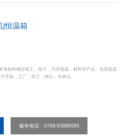
机|恒温箱
用来考核和确定电工、电子、汽车电器、材料等产品，在高低温
用于学校，工厂，军工，研位，等单位。
服务电话
：0769-83886585