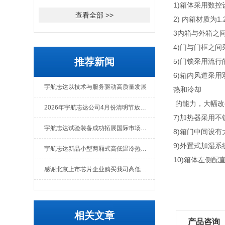
1)箱体采用数
查看全部 >>
2) 内箱材质为
3内箱与外箱之
4)门与门框之
推荐新闻
5)门锁采用流
6)箱内风道采
宇航志达以技术与服务驱动高质量发展
热和冷却
的能力，大幅改
2026年宇航志达公司4月份清明节放假通知
7)加热器采用
宇航志达试验装备成功拓展国际市场出口肯尼亚
8)箱门中间设
9)外置式加湿
宇航志达新品小型两厢式高低温冷热冲击试验箱
10)箱体左侧
感谢北京上市芯片企业购买我司高低温冲击热流仪
相关文章
产品咨询