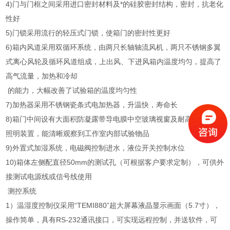
4)门与门框之间采用进口密封材料及*的硅胶密封结构，密封，抗老化
性好
5)门锁采用流行的轻压式门锁，使箱门的密封性更好
6)箱内风道采用双循环系统，由两只长轴轴流风机，两只不锈钢多翼
式离心风轮及循环风道组成，上出风、下进风箱内温度均匀，提高了
高气流量，加热和冷却
的能力，大幅改善了试验箱的温度均匀性
7)加热器采用不锈钢瓷条式电加热器，升温快，寿命长
8)箱门中间设有大面积防凝露带导电膜中空玻璃视窗及耐高、低温的
照明装置，能清晰观察到工作室内部试验物品
9)外置式加湿系统，电磁阀控制进水，液位开关控制水位
10)箱体左侧配直径50mm的测试孔（可根据客户要求定制），可供外
接测试电源线或信号线使用
测控系统
1）温湿度控制仪采用“TEMI880”超大屏幕液晶显示画面（5.7寸），
操作简单，具有RS-232通讯接口，可实现远程控制，并送软件，可