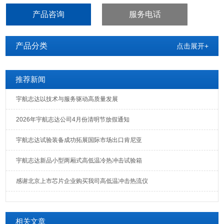
设备； 特别适用于光纤、LCD、晶体、电感、PCB、电池、电脑、手
产品咨询
服务电话
机等产品的耐高温、耐低温、耐潮湿循环试验。
产品分类
点击展开+
推荐新闻
宇航志达以技术与服务驱动高质量发展
2026年宇航志达公司4月份清明节放假通知
宇航志达试验装备成功拓展国际市场出口肯尼亚
宇航志达新品小型两厢式高低温冷热冲击试验箱
感谢北京上市芯片企业购买我司高低温冲击热流仪
相关文章