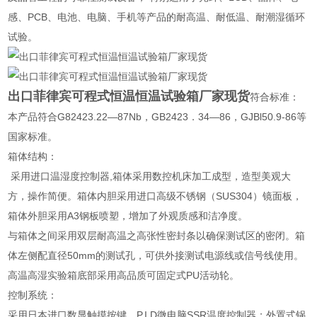
感、PCB、电池、电脑、手机等产品的耐高温、耐低温、耐潮湿循环
试验。
出口菲律宾可程式恒温恒温试验箱厂家现货
符合标准：
本产品符合G82423.22—87Nb，GB2423．34—86，GJBl50.9-86等
国家标准。
箱体结构：
采用进口温湿度控制器,箱体采用数控机床加工成型，造型美观大
方，操作简便。箱体内胆采用进口高级不锈钢（SUS304）镜面板，
箱体外胆采用A3钢板喷塑，增加了外观质感和洁净度。
与箱体之间采用双层耐高温之高张性密封条以确保测试区的密闭。箱
体左侧配直径50mm的测试孔，可供外接测试电源线或信号线使用。
高温高湿实验箱底部采用高品质可固定式PU活动轮。
控制系统：
采用日本进口数显触摸按键，P.I.D微电脑SSR温度控制器；外置式锅