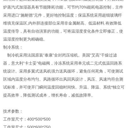
炉蒸汽式加湿器具有节能降耗功能，可节约70%能耗电器控制，主件
采用进口“施耐德"元件，更好地控制温度；保温系统采用超细玻璃纤
维填充保温区,内外胆连接部位采用非金属耐高、低温材料,有效降低
温度传导，具有自动演算的功能，可将温湿度变化条件立即修正，使
温湿度控制更为精确稳。
制冷系统：
制冷机采用法国原装“泰康"全封闭压缩机。美国“艾高"干燥过滤
器，意大利“卡士妥"电磁阀，冷冻系统采用单元或二元式低温回路系
统设计。采用多翼式送风机强力送风循环，避免任何死角，可使测试
区域内温度分布均匀。风路循环出风回风设计，风压、风速均符合测
试标准，并可使开门瞬间温度回稳时间快。升温、降温、系统*独立可
提高效率，降低测试成本，增长寿命，减低故障率。
技术参数：
工作室尺寸：400*500*500
工作室尺寸：500*600*750