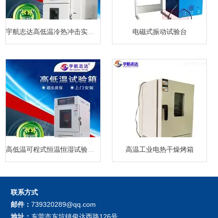
宇航志达高低温冷热冲击实验箱
电磁式振动试验台
高低温可程式恒温恒湿试验箱厂家
高温工业电热干燥烤箱
联系方式
邮件：
739320289@qq.com
地址：
东莞市东坑镇俊达西路126号