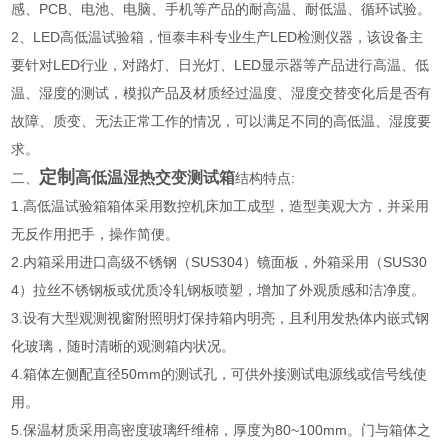
感、PCB、电池、电脑、手机等产品的耐高温、耐低温、循环试验。
2、LED高低温试验箱，恒泰丰科专业生产LED检测仪器，该设备主
要针对LED行业，对路灯、日光灯、LED显示器等产品进行高温、低
温、湿度的测试，模拟产品及材质经过温度、湿度交替变化后是否有
故障、质变、无法正常工作的情况，可以满足不同的高低温、湿度要
求。
定制
高低温湿热交变测试箱
二、
结构特点:
1.高低温试验箱箱体采用数控机床加工成型，造型美观大方，并采用
无反作用把手，操作简便。
2.内箱采用进口高级不锈钢（SUS304）镜面板，外箱采用（SUS30
4）拉丝不锈钢板或优质冷轧钢板喷塑，增加了外观质感和洁净度。
3.设有大型观测视窗附照明灯保持箱内明亮，且利用发热体内嵌式钢
化玻璃，随时清晰的观测箱内状况。
4.箱体左侧配直径50mm的测试孔，可供外接测试电源线或信号线使
用。
5.保温材质采用高密度玻璃纤维棉，厚度为80~100mm。门与箱体之