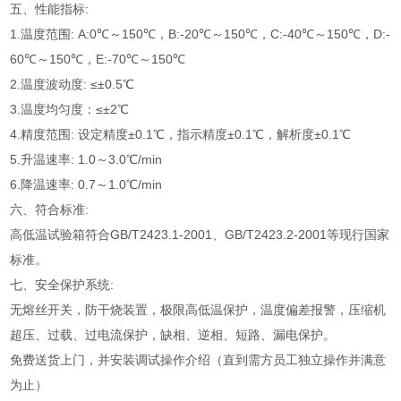
五、性能指标:
1.温度范围: A:0℃～150℃，B:-20℃～150℃，C:-40℃～150℃，D:-
60℃～150℃，E:-70℃～150℃
2.温度波动度: ≤±0.5℃
3.温度均匀度：≤±2℃
4.精度范围: 设定精度±0.1℃，指示精度±0.1℃，解析度±0.1℃
5.升温速率: 1.0～3.0℃/min
6.降温速率: 0.7～1.0℃/min
六、符合标准:
高低温试验箱符合GB/T2423.1-2001、GB/T2423.2-2001等现行国家
标准。
七、安全保护系统:
无熔丝开关，防干烧装置，极限高低温保护，温度偏差报警，压缩机
超压、过载、过电流保护，缺相、逆相、短路、漏电保护。
免费送货上门，并安装调试操作介绍（直到需方员工独立操作并满意
为止）