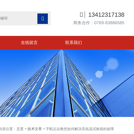

13412317138

商务合作：0769-83886585
在线留言
联系我们
当前位置：
主页
>
技术文章
> 宇航志达教您如何解决高低温试验箱的故障