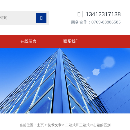

13412317138

商务合作：0769-83886585
在线留言
联系我们
当前位置：
主页
>
技术文章
> 二箱式和三箱式冲击箱的区别