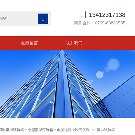

13412317138

商务合作：0769-83886585
在线留言
联系我们
恒温恒湿试验箱
>
小型恒温恒湿箱
> 电脑远程控制高低温冲击恒温试验箱