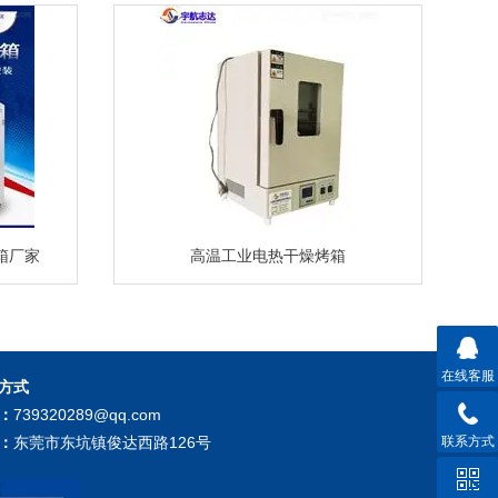
箱厂家
高温工业电热干燥烤箱
在线客服
方式
：
739320289@qq.com
联系方式
：
东莞市东坑镇俊达西路126号