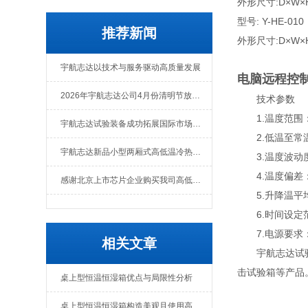
外形尺寸:D×W×H 
型号: Y-HE-01
推荐新闻
外形尺寸:D×W×H 
宇航志达以技术与服务驱动高质量发展
电脑远程控
2026年宇航志达公司4月份清明节放假通知
技术参数
1.温度范围：0℃-
宇航志达试验装备成功拓展国际市场出口肯尼亚
2.低温至常温
宇航志达新品小型两厢式高低温冷热冲击试验箱
3.温度波动度
4.温度偏差：
感谢北京上市芯片企业购买我司高低温冲击热流仪
5.升降温平均速
6.时间设定范围
7.电源要求：A
相关文章
宇航志达试验装
击试验箱等产品
桌上型恒温恒湿箱优点与局限性分析
桌上型恒温恒湿箱构造美观且使用高效安全