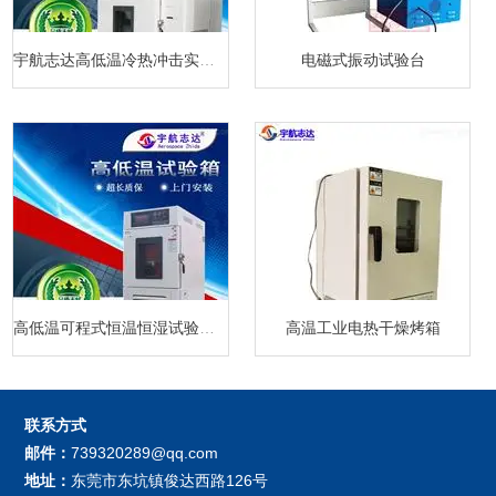
宇航志达高低温冷热冲击实验箱
电磁式振动试验台
高低温可程式恒温恒湿试验箱厂家
高温工业电热干燥烤箱
联系方式
邮件：
739320289@qq.com
地址：
东莞市东坑镇俊达西路126号