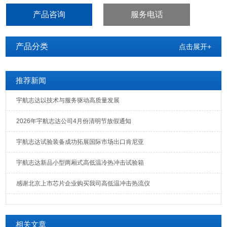
于光纤、LCD、晶体、电感、PCB、电池、电脑、手机等产品的耐高
产品咨询
服务电话
温、耐低温循环试验。
产品分类
点击展开+
推荐新闻
宇航志达以技术与服务驱动高质量发展
2026年宇航志达公司4月份清明节放假通知
宇航志达试验装备成功拓展国际市场出口肯尼亚
宇航志达新品小型两厢式高低温冷热冲击试验箱
感谢北京上市芯片企业购买我司高低温冲击热流仪
相关文章